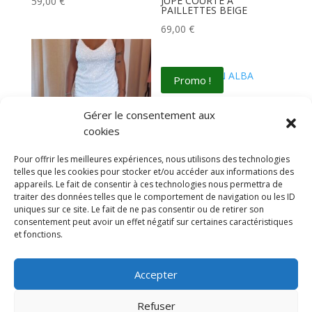
JUPE COURTE À
59,00
€
PAILLETTES BEIGE
69,00
€
Promo !
PANTALON ALBA
Gérer le consentement aux
Plage
0,00
€
–
109,00
€
cookies
de
prix :
Pour offrir les meilleures expériences, nous utilisons des technologies
telles que les cookies pour stocker et/ou accéder aux informations des
0,00 €
Robe courte à paillettes
blanches
appareils. Le fait de consentir à ces technologies nous permettra de
à
traiter des données telles que le comportement de navigation ou les ID
69,00
€
109,00 €
uniques sur ce site. Le fait de ne pas consentir ou de retirer son
consentement peut avoir un effet négatif sur certaines caractéristiques
et fonctions.
←
1
2
Accepter
Refuser