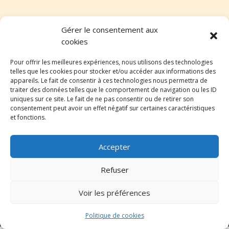
Gérer le consentement aux
cookies
Pour offrir les meilleures expériences, nous utilisons des technologies
telles que les cookies pour stocker et/ou accéder aux informations des
appareils. Le fait de consentir à ces technologies nous permettra de
traiter des données telles que le comportement de navigation ou les ID
Aucun résultat
uniques sur ce site. Le fait de ne pas consentir ou de retirer son
consentement peut avoir un effet négatif sur certaines caractéristiques
La page demandée est introuvable. Essayez d'affiner
et fonctions.
votre recherche ou utilisez le panneau de navigation ci-
dessus pour localiser l'article.
Accepter
Refuser
Voir les préférences
Pina Colada Copyright 2023 -
Mentions légales
-
Agence web digitale : Agenceweb.re
Politique de cookies