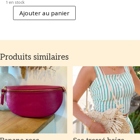
1 en stock
Ajouter au panier
quantité
de
POCHETTE
LIMON
CELLO
Produits similaires